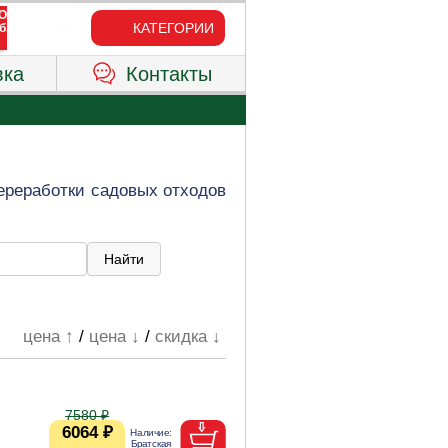
КАТЕГОРИИ
вка
Контакты
ереработки садовых отходов
цена ↑
/
цена ↓
/
скидка ↓
7580 ₽
6064 ₽