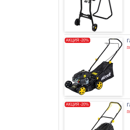
Г
п
Г
п