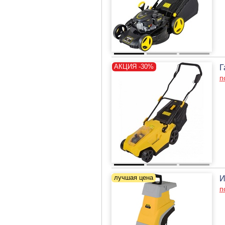
Г
п
И
п