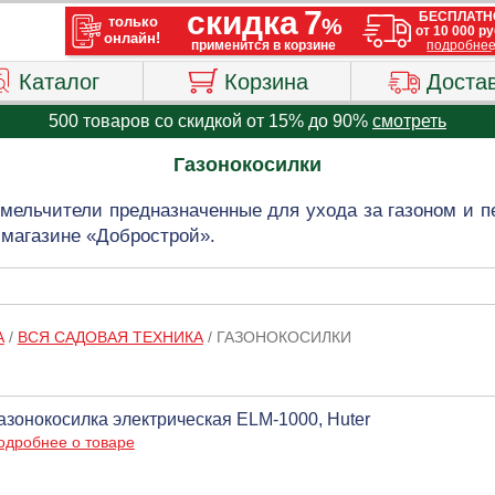
Каталог
Корзина
Доста
500 товаров со скидкой от 15% до 90%
смотреть
Газонокосилки
змельчители предназначенные для ухода за газоном и п
 магазине «Добрострой».
А
/
ВСЯ САДОВАЯ ТЕХНИКА
/
ГАЗОНОКОСИЛКИ
азонокосилка электрическая ELM-1000, Huter
одробнее о товаре