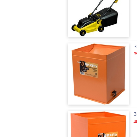
З
п
З
п