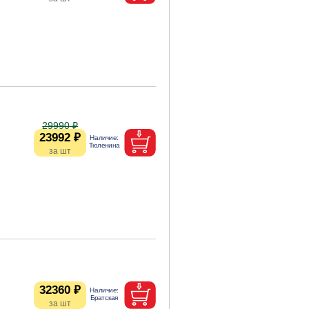
29990 ₽
23992 ₽
32360 ₽