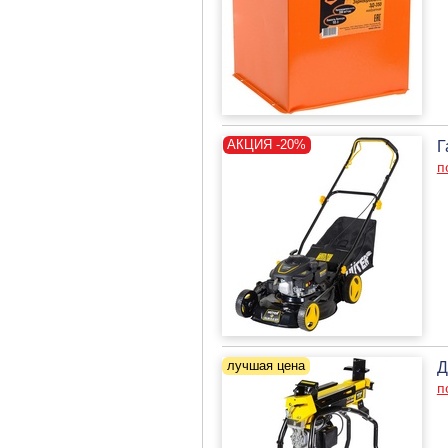
Г
п
Д
п