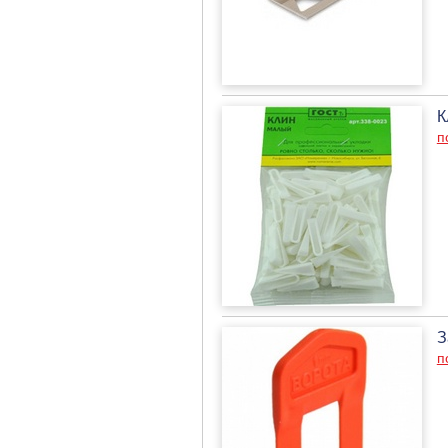
К
п
З
п