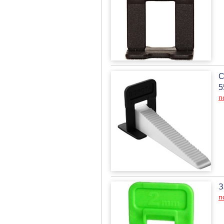
С
5
п
З
п