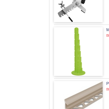
М
п
Р
п