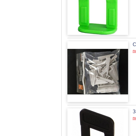
С
п
З
п