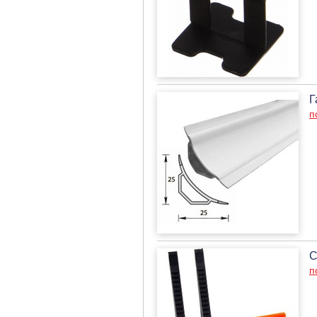
Г
п
С
п