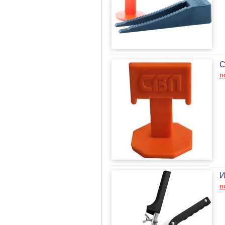
С
п
И
п