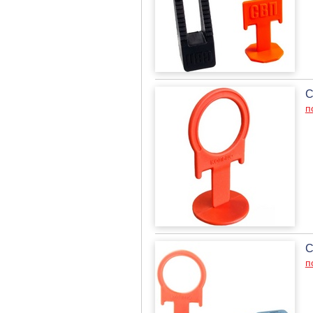
С
п
С
п