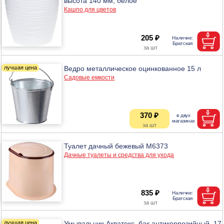
высота 140 мм, белое
Кашпо для цветов
205 ₽
Ведро металлическое оцинкованное 15 л
Садовые емкости
370 ₽
Туалет дачный бежевый М6373
Дачные туалеты и средства для ухода
835 ₽
Умывальник Акватекс, бак антикоррозийный, 17