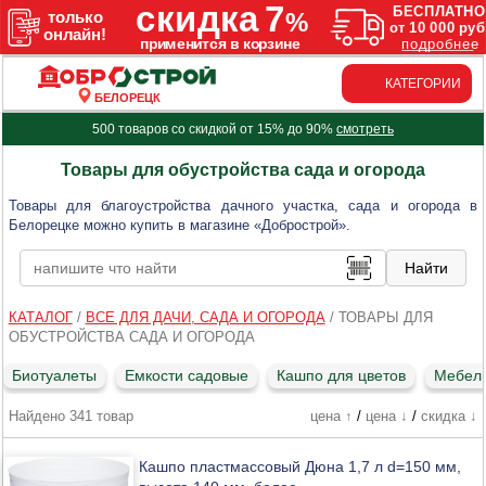
КАТЕГОРИИ
БЕЛОРЕЦК
500 товаров со скидкой от 15% до 90%
смотреть
Товары для обустройства сада и огорода
Товары для благоустройства дачного участка, сада и огорода в
Белорецке можно купить в магазине «Добрострой».
КАТАЛОГ
/
ВСЕ ДЛЯ ДАЧИ, САДА И ОГОРОДА
/
ТОВАРЫ ДЛЯ
ОБУСТРОЙСТВА САДА И ОГОРОДА
Биотуалеты
Емкости садовые
Кашпо для цветов
Мебель
Найдено 341 товар
цена ↑
/
цена ↓
/
скидка ↓
Кашпо пластмассовый Дюна 1,7 л d=150 мм,