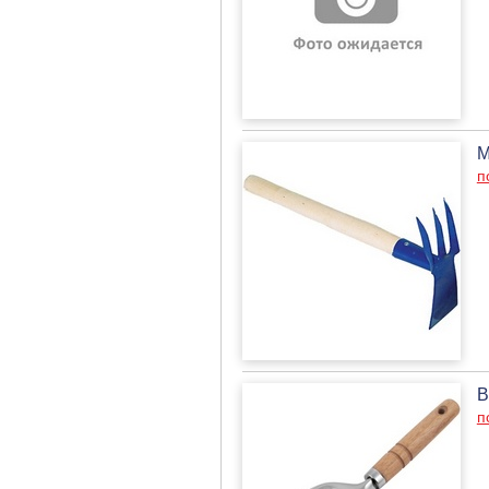
М
п
В
п