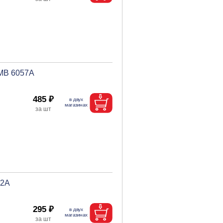
ТМВ 6057A
485 ₽
02A
295 ₽