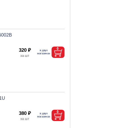
 6002B
320 ₽
-1U
380 ₽