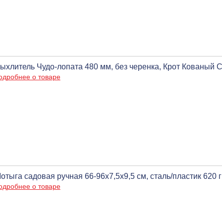
ыхлитель Чудо-лопата 480 мм, без черенка, Крот Кованый 
одробнее о товаре
отыга садовая ручная 66-96х7,5х9,5 см, сталь/пластик 620 
одробнее о товаре