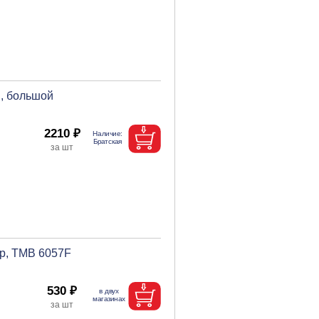
С, большой
2210 ₽
гр, ТМВ 6057F
530 ₽