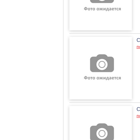
С
п
С
п