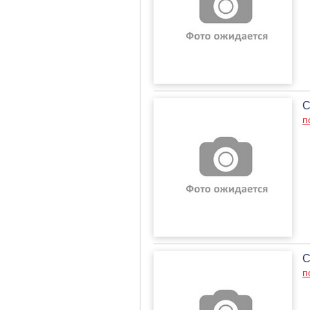
С
п
С
п