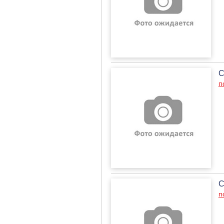
С
п
С
п