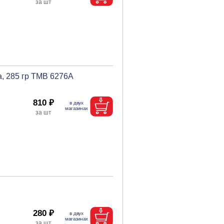
а, 285 гр ТМВ 6276A
810 ₽
280 ₽