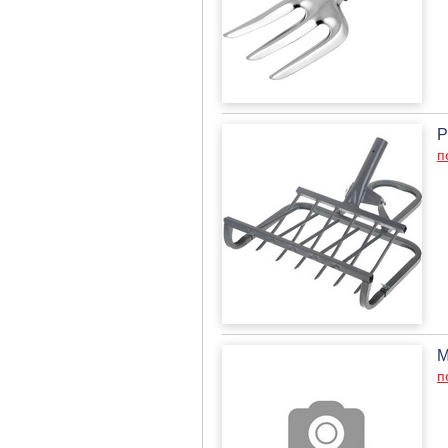
Р
п
М
п