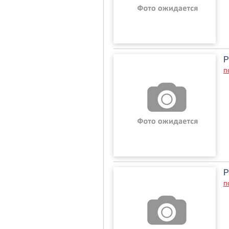
Р
п
Р
п