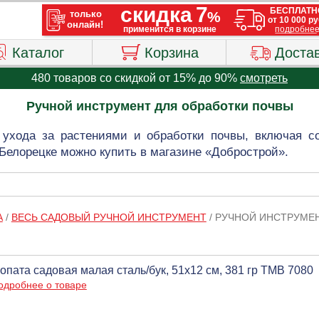
Каталог
Корзина
Доста
480 товаров со скидкой от 15% до 90%
смотреть
Ручной инструмент для обработки почвы
ухода за растениями и обработки почвы, включая со
Белорецке можно купить в магазине «Добрострой».
А
/
ВЕСЬ САДОВЫЙ РУЧНОЙ ИНСТРУМЕНТ
/
РУЧНОЙ ИНСТРУМЕН
опата садовая малая сталь/бук, 51х12 см, 381 гр ТМВ 7080
одробнее о товаре