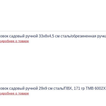
овок садовый ручной 33х8х4,5 см сталь/обрезиненная ручк
одробнее о товаре
овок садовый ручной 29х9 см сталь/ПВХ, 171 гр ТМВ 6002X
одробнее о товаре