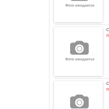
С
п
С
п