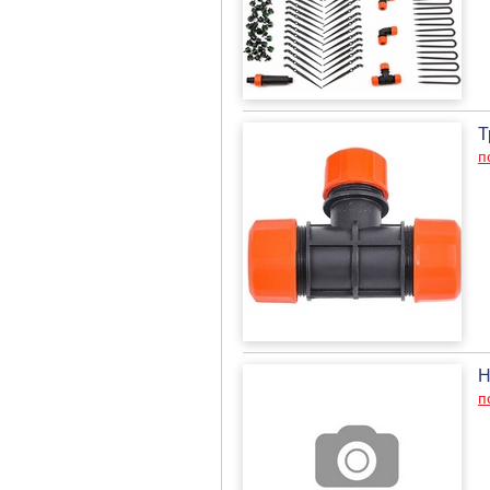
Т
п
Н
п