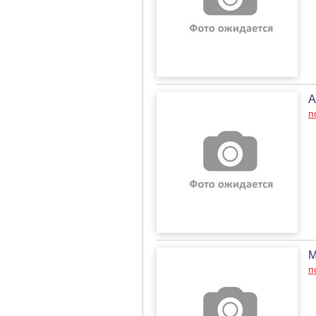
А
п
М
п