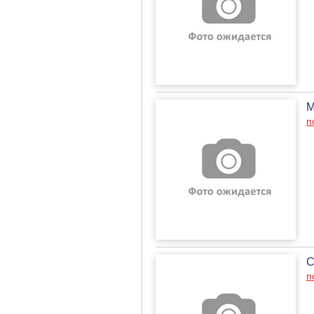
М
п
С
п