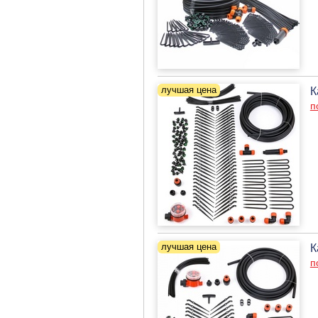
К
п
К
п