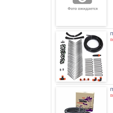
П
п
П
п