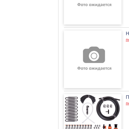
Н
п
П
п