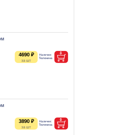
ом
4690 ₽
ом
3890 ₽