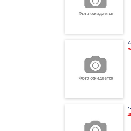
А
п
А
п