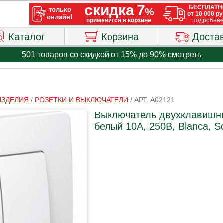
Каталог
Корзина
Доста
501 товаров со скидкой от 15% до 90%
смотреть
ИЗДЕЛИЯ
/
РОЗЕТКИ И ВЫКЛЮЧАТЕЛИ
/
АРТ. A02121
Выключатель двухклавишны
белый 10А, 250В, Blanca, Sc