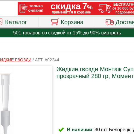
Каталог
Корзина
Доста
501 товаров со скидкой от 15% до 90%
смотреть
ИДКИЕ ГВОЗДИ
/
АРТ. A02244
Жидкие гвозди Монтаж Су
прозрачный 280 гр, Момент 
В наличии:
30 шт. Белорецк, 