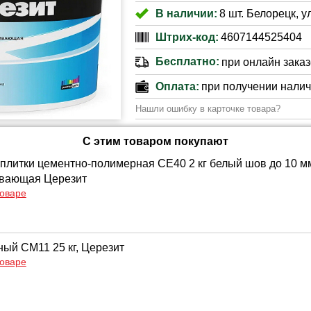
В наличии:
8 шт. Белорецк, у
Штрих-код:
4607144525404
Бесплатно:
при онлайн заказе
Оплата:
при получении нали
Нашли ошибку в карточке товара?
С этим товаром покупают
 плитки цементно-полимерная CE40 2 кг белый шов до 10 м
ивающая Церезит
товаре
ный СМ11 25 кг, Церезит
товаре