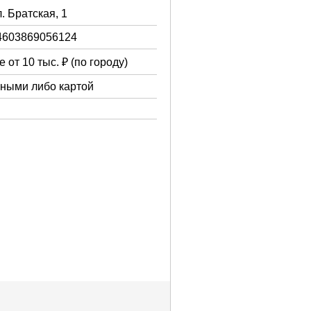
л. Братская, 1
4603869056124
 от 10 тыс. ₽ (по городу)
чными либо картой