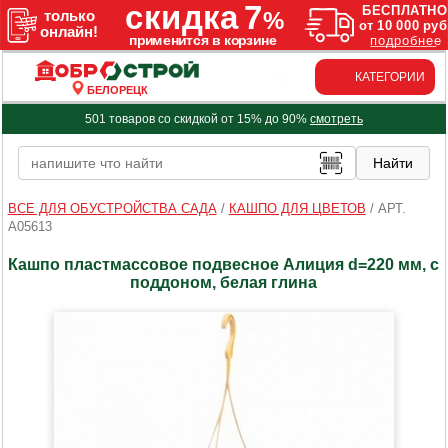
КАТЕГОРИИ
БЕЛОРЕЦК
501 товаров со скидкой от 15% до 90%
смотреть
ВСЕ ДЛЯ ОБУСТРОЙСТВА САДА
/
КАШПО ДЛЯ ЦВЕТОВ
/
АРТ.
A05613
Кашпо пластмассовое подвесное Алиция d=220 мм, с
поддоном, белая глина