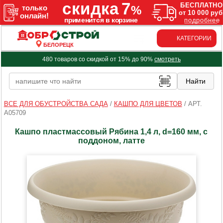
КАТЕГОРИИ
БЕЛОРЕЦК
480 товаров со скидкой от 15% до 90%
смотреть
ВСЕ ДЛЯ ОБУСТРОЙСТВА САДА
/
КАШПО ДЛЯ ЦВЕТОВ
/
АРТ.
A05709
Кашпо пластмассовый Рябина 1,4 л, d=160 мм, с
поддоном, латте