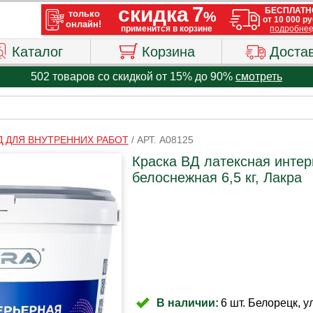
Каталог
Корзина
Доста
502 товаров со скидкой от 15% до 90%
смотреть
Д ДЛЯ ВНУТРЕННИХ РАБОТ
/
АРТ. A08125
Краска ВД латексная интер
белоснежная 6,5 кг, Лакра
В наличии:
6 шт. Белорецк, у