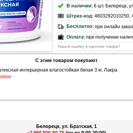
В наличии:
6 шт. Белорецк, у
Штрих-код:
4603292010250, 
Бесплатно:
при онлайн заказе
Оплата:
при получении нали
Нашли ошибку в карточке товара?
С этим товаром покупают
тексная интерьерная влагостойкая белая 3 кг, Лакра
товаре
Белорецк, ул. Братская, 1
+7 960 800-80-75
(пн-вс 9:00-20:00)