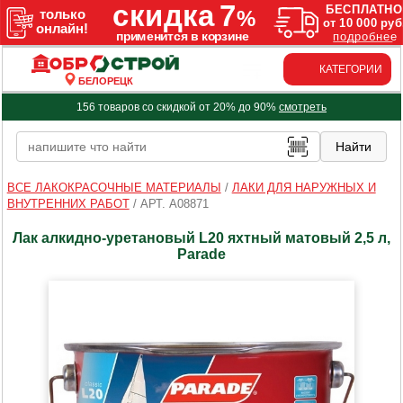
КАТЕГОРИИ
БЕЛОРЕЦК
156 товаров со скидкой от 20% до 90%
смотреть
ВСЕ ЛАКОКРАСОЧНЫЕ МАТЕРИАЛЫ
/
ЛАКИ ДЛЯ НАРУЖНЫХ И
ВНУТРЕННИХ РАБОТ
/
АРТ. A08871
Лак алкидно-уретановый L20 яхтный матовый 2,5 л,
Parade