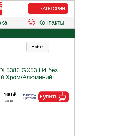
КАТЕГОРИИ
вка
Контакты
DL5386 GX53 H4 без
ый Хром/Алюминий,
160 ₽