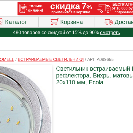
Каталог
Корзина
Доста
480 товаров со скидкой от 15% до 90%
смотреть
ПОМЕЩ.
/
ВСТРАИВАЕМЫЕ СВЕТИЛЬНИКИ
/
АРТ. A099655
Светильник встраиваемый 
рефлектора, Вихрь, матов
20x110 мм, Ecola