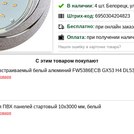
В наличии:
4 шт. Белорецк, у
Штрих-код:
6950304204823
Бесплатно:
при онлайн заказе
Оплата:
при получении нали
Нашли ошибку в карточке товара?
С этим товаром покупают
 встраиваемый белый алюминий FW5386ECB GX53 H4 DL538
товаре
 ПВХ панелей стартовый 10х3000 мм, белый
товаре