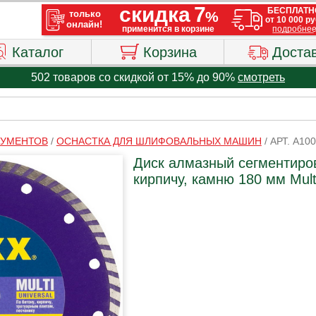
Каталог
Корзина
Доста
502 товаров со скидкой от 15% до 90%
смотреть
РУМЕНТОВ
/
ОСНАСТКА ДЛЯ ШЛИФОВАЛЬНЫХ МАШИН
/
АРТ. A10
Диск алмазный сегментиров
кирпичу, камню 180 мм Multi