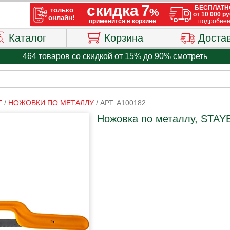
Каталог
Корзина
Доста
464 товаров со скидкой от 15% до 90%
смотреть
Т
/
НОЖОВКИ ПО МЕТАЛЛУ
/
АРТ. A100182
Ножовка по металлу, STAY