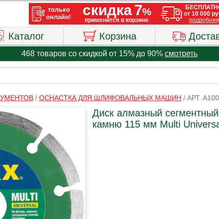
Каталог
Корзина
Доста
468 товаров со скидкой от 15% до 90%
смотреть
РУМЕНТОВ
/
ОСНАСТКА ДЛЯ ШЛИФОВАЛЬНЫХ МАШИН
/
АРТ. A10
Диск алмазный сегментный 
камню 115 мм Multi Universa