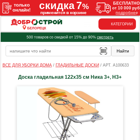
КАТЕГОРИИ
БЕЛОРЕЦК
500 товаров со скидкой от 15% до 90%
смотреть
ВСЕ ДЛЯ УБОРКИ ДОМА
/
ГЛАДИЛЬНЫЕ ДОСКИ
/
АРТ. A100633
Доска гладильная 122х35 см Ника 3+, Н3+