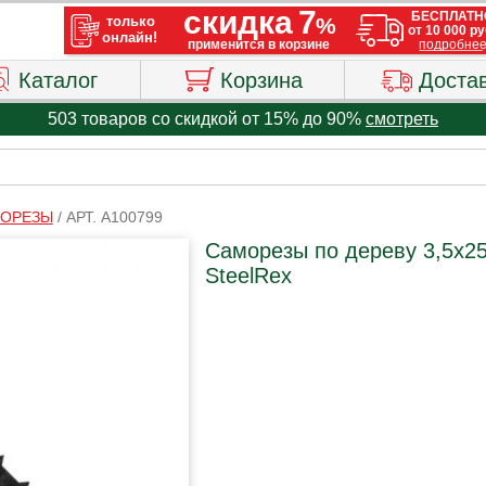
Каталог
Корзина
Доста
503 товаров со скидкой от 15% до 90%
смотреть
ОРЕЗЫ
/
АРТ. A100799
Саморезы по дереву 3,5х25
SteelRex