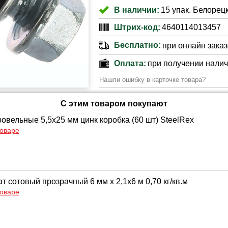
В наличии:
15 упак. Белорецк
Штрих-код:
4640114013457
Бесплатно:
при онлайн заказе
Оплата:
при получении нали
Нашли ошибку в карточке товара?
С этим товаром покупают
овельные 5,5х25 мм цинк коробка (60 шт) SteelRex
товаре
 сотовый прозрачный 6 мм х 2,1х6 м 0,70 кг/кв.м
товаре