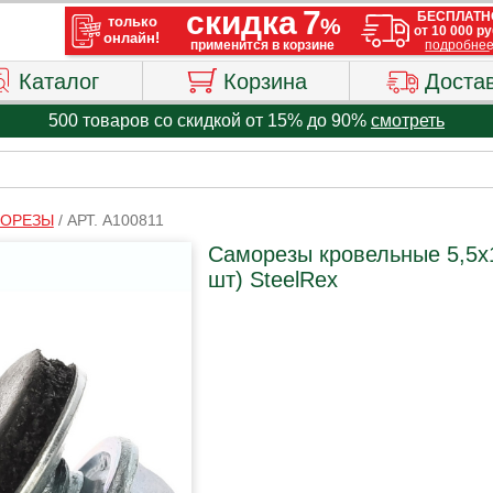
Каталог
Корзина
Доста
500 товаров со скидкой от 15% до 90%
смотреть
ОРЕЗЫ
/
АРТ. A100811
Саморезы кровельные 5,5х1
шт) SteelRex