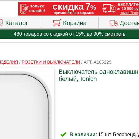
Каталог
Корзина
Доста
480 товаров со скидкой от 15% до 90%
смотреть
ИЗДЕЛИЯ
/
РОЗЕТКИ И ВЫКЛЮЧАТЕЛИ
/
АРТ. A105229
Выключатель одноклавишны
белый, Ionich
В наличии:
15 шт. Белорецк, 