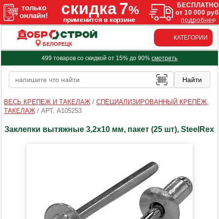
КАТЕГОРИИ
БЕЛОРЕЦК
499 товаров со скидкой от 15% до 90%
смотреть
ВЕСЬ КРЕПЕЖ И ТАКЕЛАЖ
/
СПЕЦИАЛИЗИРОВАННЫЙ КРЕПЁЖ,
ТАКЕЛАЖ
/
АРТ. A105253
Заклепки вытяжные 3,2х10 мм, пакет (25 шт), SteelRex