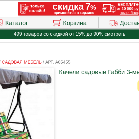
Каталог
Корзина
Доста
499 товаров со скидкой от 15% до 90%
смотреть
/
САДОВАЯ МЕБЕЛЬ
/
АРТ. A05455
Качели садовые Габби 3-ме