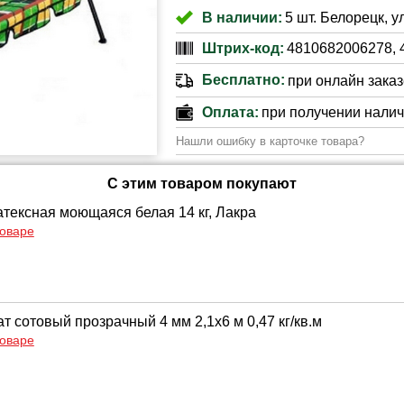
В наличии:
5 шт. Белорецк, у
Штрих-код:
4810682006278, 
Бесплатно:
при онлайн заказе
Оплата:
при получении нали
Нашли ошибку в карточке товара?
С этим товаром покупают
атексная моющаяся белая 14 кг, Лакра
товаре
 сотовый прозрачный 4 мм 2,1х6 м 0,47 кг/кв.м
товаре