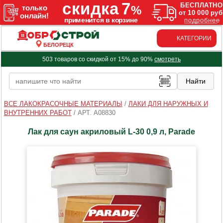
КАТЕГОРИИ
БЕЛОРЕЦК
503 товаров со скидкой от 15% до 90%
смотреть
ВСЕ ЛАКОКРАСОЧНЫЕ МАТЕРИАЛЫ
/
ЛАКИ ДЛЯ НАРУЖНЫХ И
ВНУТРЕННИХ РАБОТ
/
АРТ. A08830
Лак для саун акриловый L-30 0,9 л, Parade