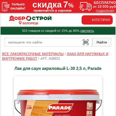
КАТЕГОРИИ
БЕЛОРЕЦК
503 товаров со скидкой от 15% до 90%
смотреть
ВСЕ ЛАКОКРАСОЧНЫЕ МАТЕРИАЛЫ
/
ЛАКИ ДЛЯ НАРУЖНЫХ И
ВНУТРЕННИХ РАБОТ
/
АРТ. A08831
Лак для саун акриловый L-30 2,5 л, Parade